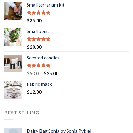
Small terrarium kit
Rated
5.00
$
35.00
out of 5
Small plant
Rated
5.00
$
20.00
out of 5
Scented candles
Rated
5.00
Original
Current
$
50.00
$
25.00
out of 5
price
price
Fabric mask
was:
is:
$
12.00
$50.00.
$25.00.
BEST SELLING
Daisy Bag Sonia by Sonia Rykiel