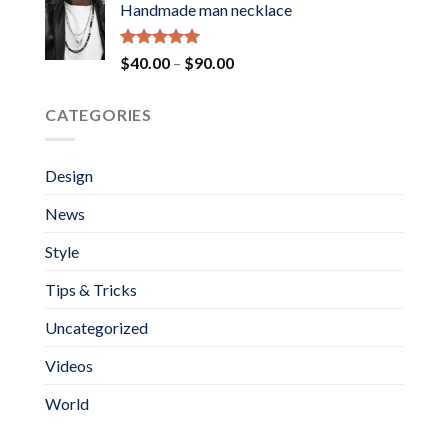
Handmade man necklace
Rated
5.00
Price
$
40.00
–
$
90.00
out of 5
range:
$40.00
CATEGORIES
through
$90.00
Design
News
Style
Tips & Tricks
Uncategorized
Videos
World