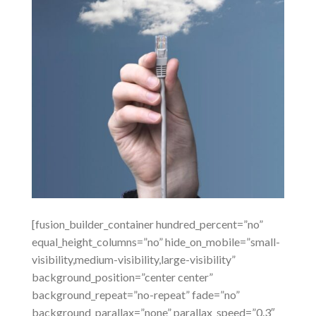
[fusion_builder_container hundred_percent=”no”
equal_height_columns=”no” hide_on_mobile=”small-
visibility,medium-visibility,large-visibility”
background_position=”center center”
background_repeat=”no-repeat” fade=”no”
background_parallax=”none” parallax_speed=”0.3″