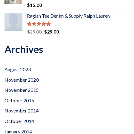
$90.00
Rated
5.00
$
15.00
out of 5
Raglan Tee Denim & Supply Ralph Lauren
Rated
5.00
Original
Current
$
29.00
$
29.00
out of 5
price
price
was:
is:
Archives
$29.00.
$29.00.
August 2023
November 2020
November 2015
October 2015
November 2014
October 2014
January 2014