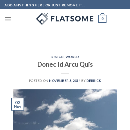
Skip
ADD ANYTHING HERE OR JUST REMOVE IT...
to
content
0
DESIGN
,
WORLD
Donec Id Arcu Quis
POSTED ON
NOVEMBER 3, 2014
BY
DERRICK
03
Nov