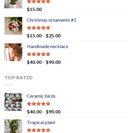
Rated
5.00
$
15.00
out of 5
Christmas ornaments #1
Rated
5.00
Price
$
15.00
–
$
25.00
out of 5
range:
Handmade necklace
$15.00
through
$25.00
Rated
5.00
Price
$
40.00
–
$
90.00
out of 5
range:
$40.00
TOP RATED
through
$90.00
Ceramic birds
Rated
5.00
Price
$
40.00
–
$
90.00
out of 5
range:
Tropical plant
$40.00
through