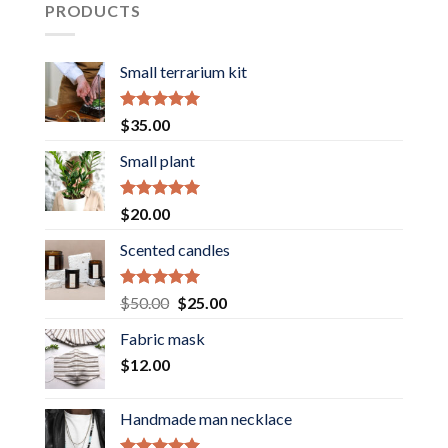
PRODUCTS
Small terrarium kit
Rated
5.00
$
35.00
out of 5
Small plant
Rated
5.00
$
20.00
out of 5
Scented candles
Rated
5.00
Original
Current
$
50.00
$
25.00
out of 5
price
price
Fabric mask
was:
is:
$
12.00
$50.00.
$25.00.
Handmade man necklace