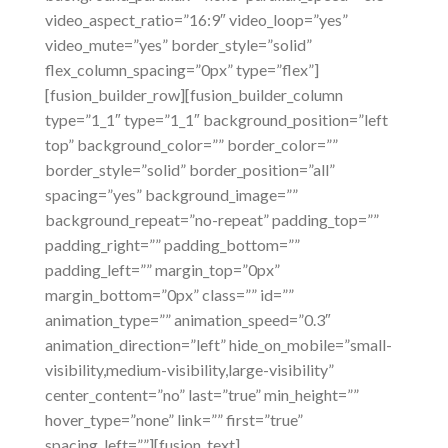
video_aspect_ratio=”16:9″ video_loop=”yes”
video_mute=”yes” border_style=”solid”
flex_column_spacing=”0px” type=”flex”]
[fusion_builder_row][fusion_builder_column
type=”1_1″ type=”1_1″ background_position=”left
top” background_color=”” border_color=””
border_style=”solid” border_position=”all”
spacing=”yes” background_image=””
background_repeat=”no-repeat” padding_top=””
padding_right=”” padding_bottom=””
padding_left=”” margin_top=”0px”
margin_bottom=”0px” class=”” id=””
animation_type=”” animation_speed=”0.3″
animation_direction=”left” hide_on_mobile=”small-
visibility,medium-visibility,large-visibility”
center_content=”no” last=”true” min_height=””
hover_type=”none” link=”” first=”true”
spacing_left=””][fusion_text]