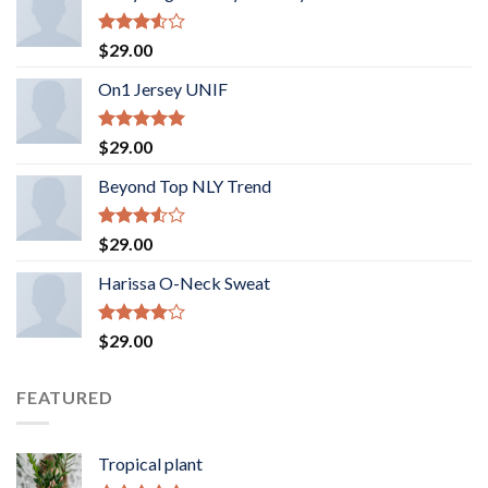
Rated
$
29.00
3.50
out
of 5
On1 Jersey UNIF
Rated
5.00
$
29.00
out of 5
Beyond Top NLY Trend
Rated
$
29.00
3.50
out
of 5
Harissa O-Neck Sweat
Rated
$
29.00
4.00
out
of 5
FEATURED
Tropical plant