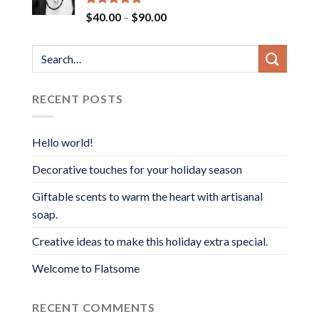
Rated
5.00
Price
$
40.00
–
$
90.00
out of 5
range:
$40.00
through
$90.00
RECENT POSTS
Hello world!
Decorative touches for your holiday season
Giftable scents to warm the heart with artisanal
soap.
Creative ideas to make this holiday extra special.
Welcome to Flatsome
RECENT COMMENTS