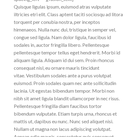
Quisque ligulas ipsum, euismod atras vulputate
iltricies etri elit. Class aptent taciti sociosqu ad litora
torquent per conubia nostra, per inceptos
himenaeos. Nulla nunc dui, tristique in semper vel,
congue sed ligula. Nam dolor ligula, faucibus id
sodales in, auctor fringilla libero. Pellentesque
pellentesque tempor tellus eget hendrerit. Morbi id
aliquam ligula. Aliquam id dui sem. Proin rhoncus
consequat nisl, eu ornare mauris tincidunt
vitae. Vestibulum sodales ante a purus volutpat
euismod. Proin sodales quam nec ante sollicitudin
lacinia. Ut egestas bibendum tempor. Morbi non
nibh sit amet ligula blandit ullamcorper in nec risus.
Pellentesque fringilla diam faucibus tortor
bibendum vulputate. Etiam turpis urna, rhoncus et
mattis ut, dapibus eu nunc. Nunc sed aliquet nisi.
Nullam ut magna non lacus adipiscing volutpat.
Aenean odio mauris, consectetur quis consequat