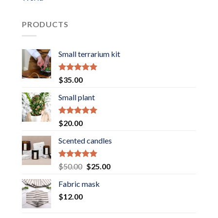
PRODUCTS
Small terrarium kit
Rated
5.00
$
35.00
out of 5
Small plant
Rated
5.00
$
20.00
out of 5
Scented candles
Rated
5.00
Original
Current
$
50.00
$
25.00
out of 5
price
price
Fabric mask
was:
is:
$
12.00
$50.00.
$25.00.